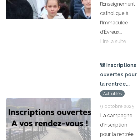
l’Enseignement
catholique à
l’Immaculée
d’Évreux...
Lire la suite
🎒 Inscriptions
ouvertes pour
la rentrée...
Actualités
9 octobre 2025
La campagne
d’inscription
pour la rentrée