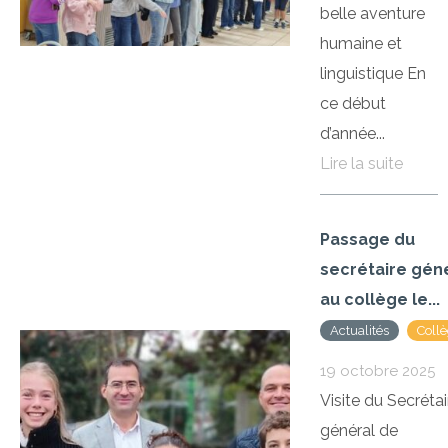
belle aventure
humaine et
linguistique En
ce début
d’année...
Lire la suite
Passage du
secrétaire gén
au collège le...
Actualités
Coll
19 octobre 2025
Visite du Secrétai
général de