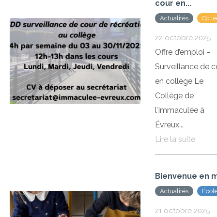
cour en...
Actualités
Coll
22 octobre 2025
Offre d’emploi –
Surveillance de c
en collège Le
Collège de
l’Immaculée à
Évreux...
Lire la suite
Bienvenue en m
Actualités
Écol
Imma
21 octobre 2025