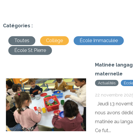
Catégories :
Toutes
Collège
École Immaculée
École St Pierre
Matinée langag
maternelle
Actualités
Écol
Imma
22 novembre 202
Jeudi 13 novemb
nous avons dédié
matinée au langa
Ce fut...