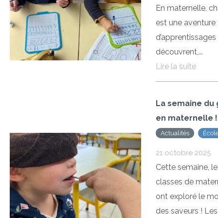
En maternelle, c
est une aventure
d’apprentissages
découvrent,...
Lire la suite
La semaine du 
en maternelle !
Actualités
Écol
Imma
21 octobre 2025
Cette semaine, le
classes de mater
ont exploré le m
des saveurs ! Les