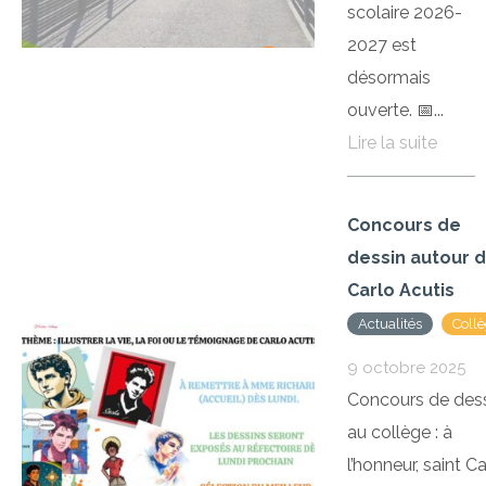
scolaire 2026-
2027 est
désormais
ouverte. 📅...
Lire la suite
Concours de
dessin autour 
Carlo Acutis
Actualités
Coll
9 octobre 2025
Concours de des
au collège : à
l’honneur, saint Ca