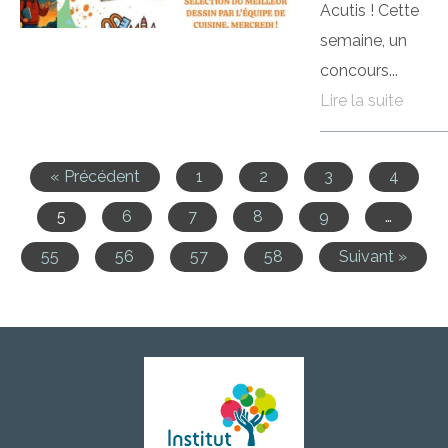
Acutis ! Cette
semaine, un
concours...
Lire la suite
« Précédent
1
2
3
4
5
6
7
8
9
…
55
56
57
58
Suivant »