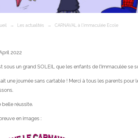
ueil
→
Les actualités
→
CARNAVAL à l'immaculée Ecole
April 2022
st sous un grand SOLEIL que les enfants de l’Immaculée se so
tait une journée sans cartable ! Merci à tous les parents pour l
ssons.
 belle réussite.
preuve en images :