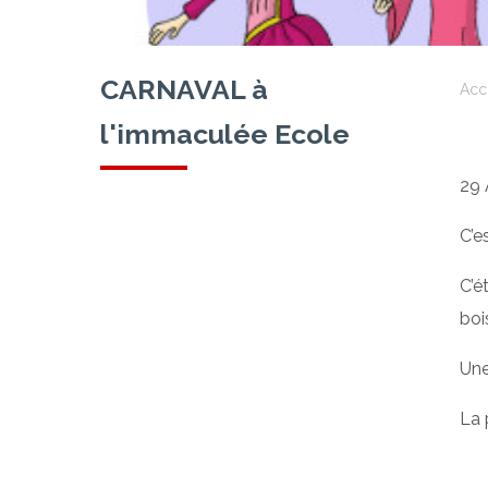
CARNAVAL à
Acc
l'immaculée Ecole
29 
C’e
C’é
boi
Une
La 