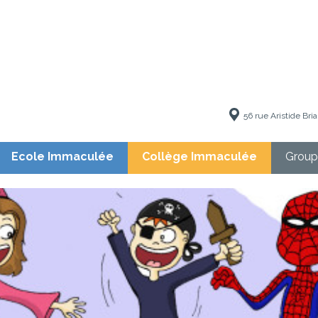
56 rue Aristide Br
Ecole Immaculée
Collège Immaculée
Group