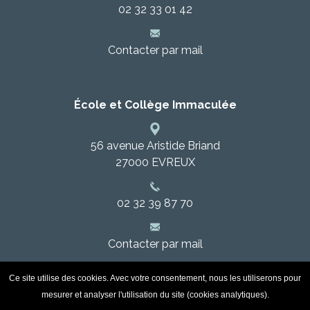
02 32 33 01 42
Contacter par mail
École et Collège Immaculée
56 avenue Aristide Briand
27000
EVREUX
02 32 39 87 70
Contacter par mail
Ce site utilise des cookies. Avec votre consentement, nous les utiliserons pour
©
COPYRIGHT
2021
mesurer et analyser l'utilisation du site (cookies analytiques).
SITE RÉALISÉ PAR L'ONPC