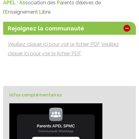
APEL
:
A
ssociation des
P
arents d’élèves de
l’
E
nseignement
L
ibre
Rejoignez la communauté
Veuillez cliquer ici pour voir le fichier PDF
Veuillez
cliquer ici pour voir le fichier PDF
Infos complémentaires