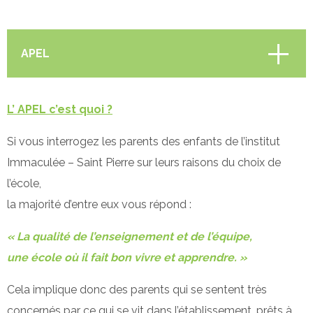
APEL
Présentation
L’ APEL c’est quoi ?
Si vous interrogez les parents des enfants de l’institut
Activités périscolaires
Immaculée – Saint Pierre sur leurs raisons du choix de
l’école,
Inscription
la majorité d’entre eux vous répond :
« La qualité de l’enseignement et de l’équipe,
Infos pratiques
une école où il fait bon vivre et apprendre. »
Cela implique donc des parents qui se sentent très
Projet éducatif
concernés par ce qui se vit dans l’établissement, prêts à