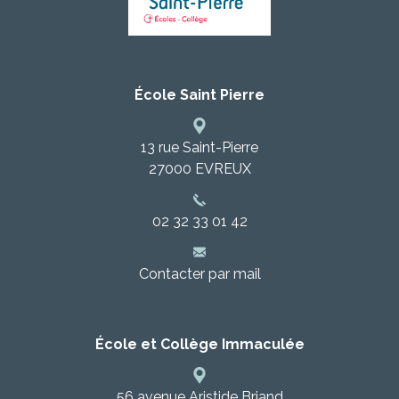
Projet d'établissement
École Saint Pierre
Pastorale
13 rue Saint-Pierre
Règlement intérieur
27000
EVREUX
02 32 33 01 42
Actualités / Vie à l'école
Contacter par mail
Galerie photos
École et Collège Immaculée
APEL
56 avenue Aristide Briand