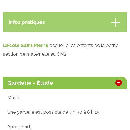
Infos pratiques
Présentation
L’école Saint Pierre
accueille les enfants de la petite
section de maternelle au CM2.
Activités périscolaires
Garderie - Étude
Inscription
Matin
Infos pratiques
Une garderie est possible de 7 h 30 à 8 h 15
Projet éducatif
Après-midi