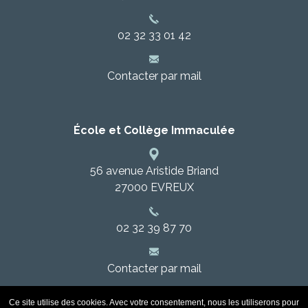
02 32 33 01 42
Contacter par mail
École et Collège Immaculée
56 avenue Aristide Briand
27000
EVREUX
02 32 39 87 70
Contacter par mail
Ce site utilise des cookies. Avec votre consentement, nous les utiliserons pour
©
COPYRIGHT
2021